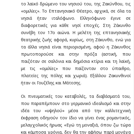
το λαϊκό δρώμενο του νησιού του, της Ζακύνθου, τις
«ομιλίες». Το Επτανησιακό Θέατρο, αρχικά, σε όλα τα
νησιά ήταν ιταλόφωνο. Ελληνόφωνο έγινε σε
διαφορετικές για κάθε νησί εποχές. Στη Ζάκυνθο
συνέβη τον 17ο αιώνα. Η μελέτη της επτανησιακής
θεατρικής ζωής αφορά, κυρίως, στη Ζάκυνθο, ενώ για
τα άλλα νησιά είναι περιορισμένη, αφού η Ζάκυνθος
πρωτοπορούσε και στην πρόζα (αστική, που
παιζόταν σε σαλόνια και δημόσια κτίρια και τη λαϊκή,
με τις «ομιλίες» που παίζονταν στο ύπαιθρο,
πλατείες της πόλης και χωριά). Εξάλλου Ζακυνθινοί
ήταν οι Γουζέλης και Μάτεσης.
Οι πνευματικές του καταβολές, τα διαβάσματά του,
που παραπέμπουν στο γερμανικό ιδεαλισμό και στην
ιδέα του «υψηλού» μέσα από την καλλιτεχνική
έκφραση οδηγούν τον ίδιο να γίνει ένας ρομαντικός,
μελαγχολικός ήρωας «Εγώ τη μοναξιά, όπου ζω τώρα
και κάμποσα χρόνια, δεν θα την αφήσω παρά μονάχα