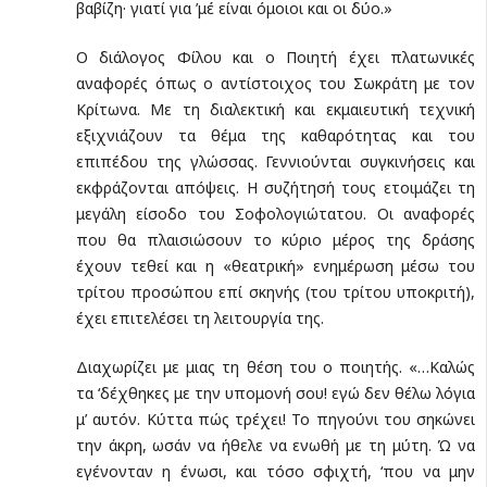
βαβίζη· γιατί για ’μέ είναι όμοιοι και οι δύο.»
Ο διάλογος Φίλου και ο Ποιητή έχει πλατωνικές
αναφορές όπως ο αντίστοιχος του Σωκράτη με τον
Κρίτωνα. Με τη διαλεκτική και εκμαιευτική τεχνική
εξιχνιάζουν τα θέμα της καθαρότητας και του
επιπέδου της γλώσσας. Γεννιούνται συγκινήσεις και
εκφράζονται απόψεις. Η συζήτησή τους ετοιμάζει τη
μεγάλη είσοδο του Σοφολογιώτατου. Οι αναφορές
που θα πλαισιώσουν το κύριο μέρος της δράσης
έχουν τεθεί και η «θεατρική» ενημέρωση μέσω του
τρίτου προσώπου επί σκηνής (του τρίτου υποκριτή),
έχει επιτελέσει τη λειτουργία της.
Διαχωρίζει με μιας τη θέση του ο ποιητής. «…Καλώς
τα ‘δέχθηκες με την υπομονή σου! εγώ δεν θέλω λόγια
μ’ αυτόν. Κύττα πώς τρέχει! Το πηγούνι του σηκώνει
την άκρη, ωσάν να ήθελε να ενωθή με τη μύτη. Ώ να
εγένονταν η ένωσι, και τόσο σφιχτή, ‘που να μην