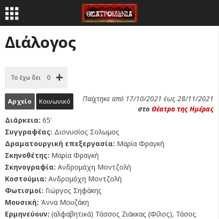
Διάλογος
Το έχω δει
0
Παίχτηκε από 17/10/2021 έως 28/11/2021
Αρχείο
Κοινωνικό
στο
Θέατρο της Ημέρας
Διάρκεια:
65'
Συγγραφέας:
Διονυσίος Σολωμος
Δραματουργική επεξεργασία:
Μαρία Φραγκή
Σκηνοθέτης:
Μαρία Φραγκή
Σκηνογραφία:
Ανδρομάχη Μοντζολή
Κοστούμια:
Ανδρομάχη Μοντζολή
Φωτισμοί:
Γιώργος Σηφάκης
Μουσική:
Άννα Μουζάκη
Ερμηνεύουν:
(αλφαβητικά) Τάσσος Ζιάκκας (Φίλος), Τάσος