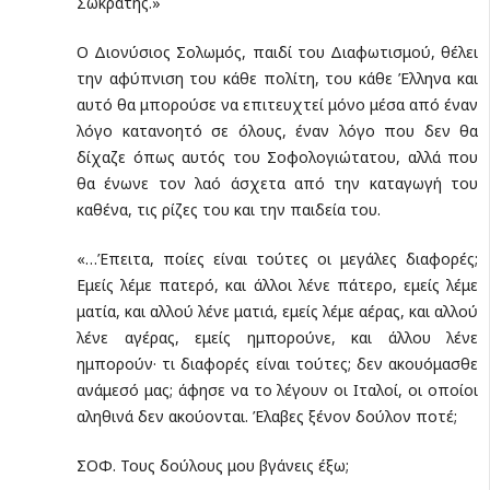
Σωκράτης.»
Ο Διονύσιος Σολωμός, παιδί του Διαφωτισμού, θέλει
την αφύπνιση του κάθε πολίτη, του κάθε Έλληνα και
αυτό θα μπορούσε να επιτευχτεί μόνο μέσα από έναν
λόγο κατανοητό σε όλους, έναν λόγο που δεν θα
δίχαζε όπως αυτός του Σοφολογιώτατου, αλλά που
θα ένωνε τον λαό άσχετα από την καταγωγή του
καθένα, τις ρίζες του και την παιδεία του.
«…Έπειτα, ποίες είναι τούτες οι μεγάλες διαφορές;
Εμείς λέμε πατερό, και άλλοι λένε πάτερο, εμείς λέμε
ματία, και αλλού λένε ματιά, εμείς λέμε αέρας, και αλλού
λένε αγέρας, εμείς ημπορούνε, και άλλου λένε
ημπορούν· τι διαφορές είναι τούτες; δεν ακουόμασθε
ανάμεσό μας; άφησε να το λέγουν οι Ιταλοί, οι οποίοι
αλη­θινά δεν ακούονται. Έλαβες ξένον δούλον ποτέ;
ΣΟΦ. Τους δούλους μου βγάνεις έξω;