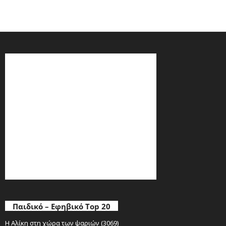
Παιδικό – Εφηβικό Top 20
Η Αλίκη στη χώρα των ψαριών (3069)