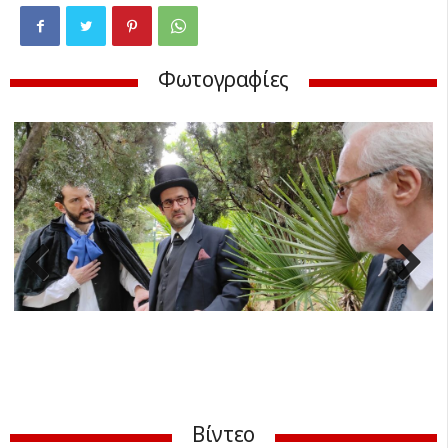
Φωτογραφίες
Previ
Next
ous
Βίντεο