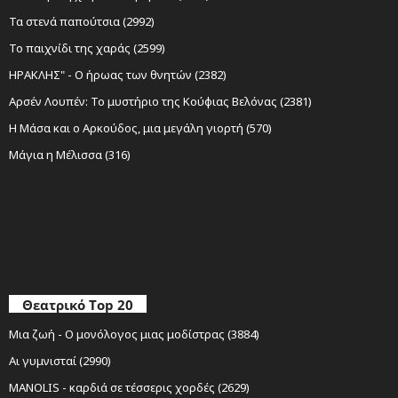
Τα στενά παπούτσια (2992)
Το παιχνίδι της χαράς (2599)
ΗΡΑΚΛΗΣ" - Ο ήρωας των θνητών (2382)
Αρσέν Λουπέν: Το μυστήριο της Κούφιας Βελόνας (2381)
Η Μάσα και ο Αρκούδος, μια μεγάλη γιορτή (570)
Μάγια η Μέλισσα (316)
Θεατρικό Top 20
Μια ζωή - Ο μονόλογος μιας μοδίστρας (3884)
Αι γυμνισταί (2990)
MANOLIS - καρδιά σε τέσσερις χορδές (2629)