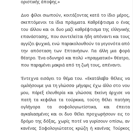
οριστικής άποψης.»
Δυο φίλοι σιωπούν, κοιτάζοντας κατά το ίδιο μέρος,
σκεπτόμενοι τα ίδια πράγματα. Καθρέφτισμα ο ένας
του άλλου και οι δυο μαζί καθρέφτισμα της ελληνικής
επανάστασης, που συντελείται ήδη απέναντι και τους
αγγίζει ψυχικά, ενώ παρακολουθούν τα γεγονότα από
την απόσταση των Επτανήσων. Για άλλη μια φορά
θέατρο. Ένα οδυνηρό και πολύ «πραγματικό» θέατρο,
που παραμένει μακριά από τη ζωή τους, απέναντι.
Έντεχνα εισάγει το θέμα του. «Εκατάλαβα· θέλεις να
ομιλήσουμε για τη γλώσσα· μήγαρις έχω άλλο στο νου
μου, πάρεξ ελευθερία και γλώσσα; Εκείνη άρχισε να
πατή τα κεφάλια τα τούρκικα, τούτη θέλει πατήση
ογλήγορα τα σοφολογιωτίστικα, και έπειτα
αγκαλιασμένες και οι δυο θέλει προχωρήσουν εις το
δρόμο της δόξας, χωρίς ποτέ να γυρίσουν οπίσω, αν
κανένας Σοφολογιώτατος κρώζη ή κανένας Τούρκος