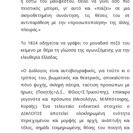
ή έστω του μανιφέστου. Θέλει να γίνει όσο πιο
πειστικός μπορεί, γι’ αυτό και «παίζει» σε μια
σκηνοθετημένη συνάντηση, τις θέσεις του σε
αντιπαράθεση με την «προσωποποίηση» της άλλης
πλευράς.»
Το 1824 οδηγείται να γράψει το μοναδικό πεζό του
κείμενο με θέμα τη γλώσσα της αγωνιζόμενης για την
ελευθερία Ελλάδας.
«Ο Διάλογος είναι αυτοβιογραφικός, για τούτο κι ο
τρόπος του, βιωματικός και θεατρικός, αποκαλύπτει
πόνο ψυχής, σκληρή σάτιρα, ταύτιση προσώπων με
ήρωες (Ποιητής=Δ.Σ., Φίλος=Σ.Τρικούπης), επίκαιρα
γεγονότα και πρόσωπα (Μεσολόγγι, Μ.Μπότσαρης,
Κοραής). Ένα τελευταίο ενδεικτικό στοιχείο: ο
ΔΙΑΛΟΓΟΣ αποτελεί ολοκληρωμένη ενότητα
περιεχομένου και μορφής με αρχή, ανάπτυξη και
τέλος, σημάδι τεκμηριωμένης θέσης του ποιητή και