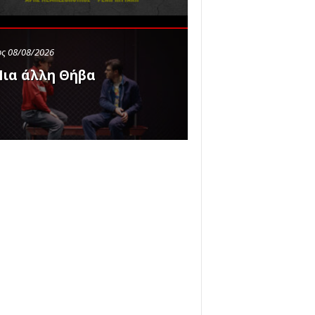
ς 08/08/2026
ια άλλη Θήβα