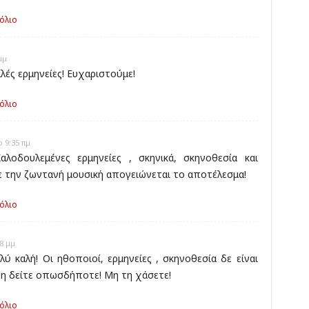
όλιο
μμ
ές ερμηνείες! Ευχαριστούμε!
όλιο
 9:35 πμ
λοδουλεμένες ερμηνείες , σκηνικά, σκηνοθεσία και
ε την ζωντανή μουσική απογειώνεται το αποτέλεσμα!
όλιο
8 μμ
ύ καλή! Οι ηθοποιοί, ερμηνείες , σκηνοθεσία δε είναι
η δείτε οπωσδήποτε! Μη τη χάσετε!
όλιο