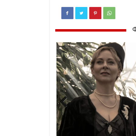
Previ
ous