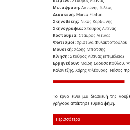
Κείμενο:
Σταύρος Λίτινας
Μετάφραση:
Αντώνης Γαλέος
Διασκευή:
Marco Filatori
Σκηνοθέτης:
Νίκος Καρδώνης
Σκηνογραφία:
Σταύρος Λίτινας
Κοστούμια:
Σταύρος Λίτινας
Φωτισμοί:
Χριστίνα Φυλακτοπούλου
Μουσική:
Χάρης Μπότσης
Κίνηση:
Σταύρος Λίτινας (επιμέλεια)
Ερμηνεύουν:
Μαίρη Σαουσοπούλου, Άν
Καλαντζής, Χάρης Φλέουρας, Νάσος Φρ
Το έργο είναι μια διασκευή της νουβ
γρήγορα απέκτησε ευρεία φήμη.
Περισσότερα