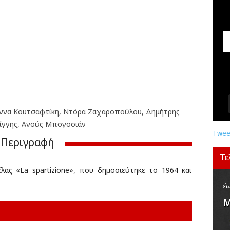
σ
ε
ι
ς
,
δ
ι
α
γ
ω
ν
να Κουτσαφτίκη, Ντόρα Ζαχαροπούλου, Δημήτρης
ι
ίγγης, Ανούς Μπογοσιάν
σ
Tweet
Περιγραφή
μ
ο
Τε
ί
έλας «La spartizione», που δημοσιεύτηκε το 1964 και
,
κ
έω
ρ
Μ
ι
τ
ι