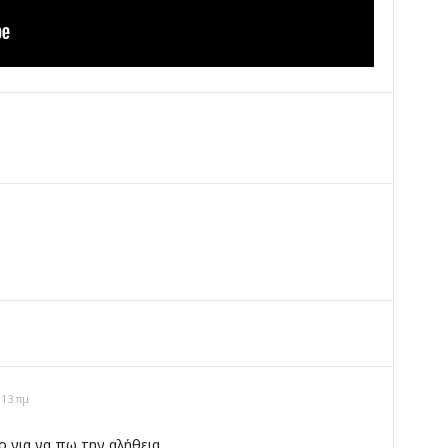
ο
:13 πμ
ο για να πω την αλήθεια.