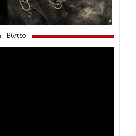
Βίντεο