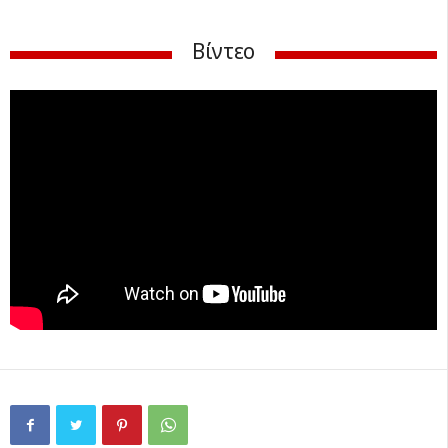
Βίντεο