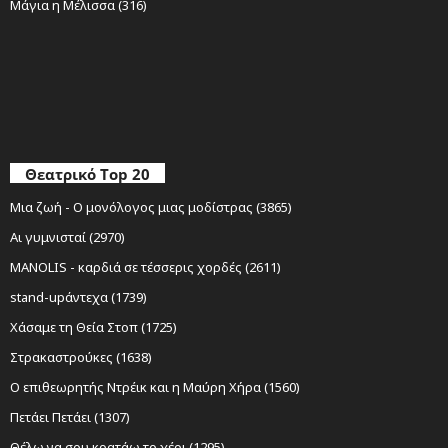
Μάγια η Μέλισσα (316)
Θεατρικό Top 20
Μια ζωή - Ο μονόλογος μιας μοδίστρας (3865)
Αι γυμνισταί (2970)
MANOLIS - καρδιά σε τέσσερις χορδές (2611)
stand-upάντεχα (1739)
Χάσαμε τη Θεία Στοπ (1725)
Στρακαστρούκες (1638)
Ο επιθεωρητής Ντρέικ και η Μαύρη Χήρα (1560)
Πετάει Πετάει (1307)
Θέλω να σου κρατάω το χέρι (1295)