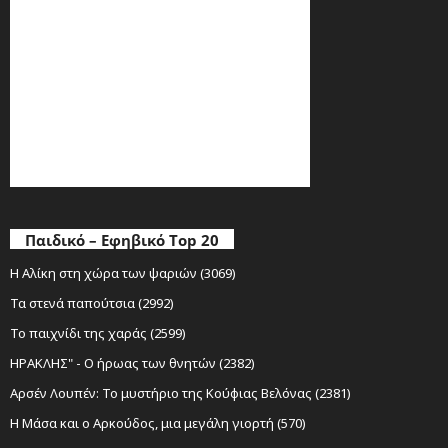
Παιδικό – Εφηβικό Top 20
Η Αλίκη στη χώρα των ψαριών (3069)
Τα στενά παπούτσια (2992)
Το παιχνίδι της χαράς (2599)
ΗΡΑΚΛΗΣ" - Ο ήρωας των θνητών (2382)
Αρσέν Λουπέν: Το μυστήριο της Κούφιας Βελόνας (2381)
Η Μάσα και ο Αρκούδος, μια μεγάλη γιορτή (570)