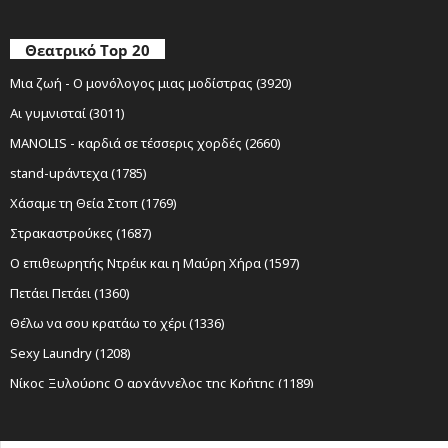
Θεατρικό Top 20
Μια ζωή - Ο μονόλογος μιας μοδίστρας (3920)
Αι γυμνισταί (3011)
MANOLIS - καρδιά σε τέσσερις χορδές (2660)
stand-upάντεχα (1785)
Χάσαμε τη Θεία Στοπ (1769)
Στρακαστρούκες (1687)
Ο επιθεωρητής Ντρέικ και η Μαύρη Χήρα (1597)
Πετάει Πετάει (1360)
Θέλω να σου κρατάω το χέρι (1336)
Sexy Laundry (1208)
Νίκος Ξυλούρης Ο αρχάγγελος της Κρήτης (1189)
Ο Σώζων Εαυτόν Σωθήτω (1141)
Όχι Άλλο Κάρβουνο (1069)