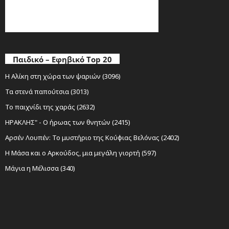
Παιδικό – Εφηβικό Top 20
Η Αλίκη στη χώρα των ψαριών (3096)
Τα στενά παπούτσια (3013)
Το παιχνίδι της χαράς (2632)
ΗΡΑΚΛΗΣ" - Ο ήρωας των θνητών (2415)
Αρσέν Λουπέν: Το μυστήριο της Κούφιας Βελόνας (2402)
Η Μάσα και ο Αρκούδος, μια μεγάλη γιορτή (597)
Μάγια η Μέλισσα (340)