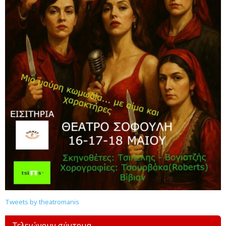
Tweets by theatromanis
Τελειώνουν σύντομα