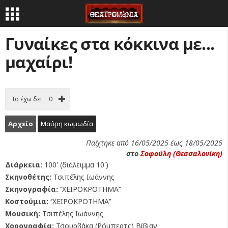
Γυναίκες στα κόκκινα με...
μαχαίρι!
Το έχω δει
0
Αρχείο
Μαύρη κωμωδία
Παίχτηκε από 16/05/2025 έως 18/05/2025
στο
Σοφούλη (Θεσσαλονίκη)
Διάρκεια:
100' (διάλειμμα 10')
Σκηνοθέτης:
Τσιπέλης Ιωάννης
Σκηνογραφία:
‘’ΧΕΙΡΟΚΡΟΤΗΜΑ’’
Κοστούμια:
‘’ΧΕΙΡΟΚΡΟΤΗΜΑ’’
Μουσική:
Τσιπέλης Ιωάννης
Χορογραφία:
Τσουρβάκα (Ρόμπερτς) Βίβιαν