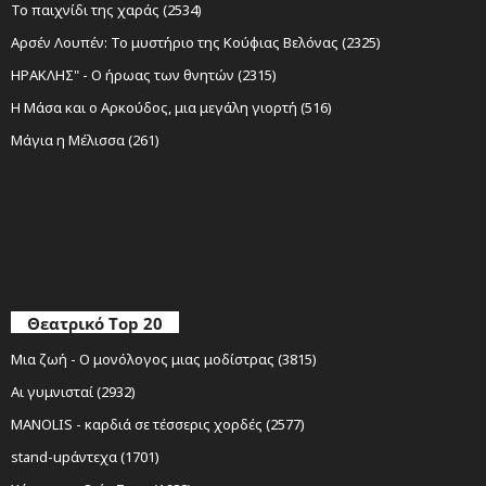
Το παιχνίδι της χαράς (2534)
Αρσέν Λουπέν: Το μυστήριο της Κούφιας Βελόνας (2325)
ΗΡΑΚΛΗΣ" - Ο ήρωας των θνητών (2315)
Η Μάσα και ο Αρκούδος, μια μεγάλη γιορτή (516)
Μάγια η Μέλισσα (261)
Θεατρικό Top 20
Μια ζωή - Ο μονόλογος μιας μοδίστρας (3815)
Αι γυμνισταί (2932)
MANOLIS - καρδιά σε τέσσερις χορδές (2577)
stand-upάντεχα (1701)