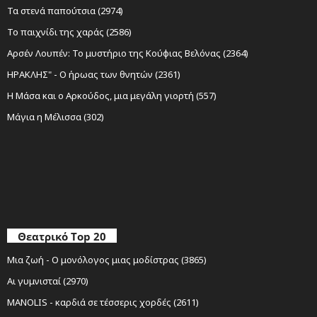
Τα στενά παπούτσια (2974)
Το παιχνίδι της χαράς (2586)
Αρσέν Λουπέν: Το μυστήριο της Κούφιας Βελόνας (2364)
ΗΡΑΚΛΗΣ" - Ο ήρωας των θνητών (2361)
Η Μάσα και ο Αρκούδος, μια μεγάλη γιορτή (557)
Μάγια η Μέλισσα (302)
Θεατρικό Top 20
Μια ζωή - Ο μονόλογος μιας μοδίστρας (3865)
Αι γυμνισταί (2970)
MANOLIS - καρδιά σε τέσσερις χορδές (2611)