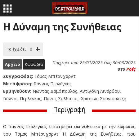
Η Δύναμη της Συνήθειας
Το έχω δει
0
Παίχτηκε από 25/01/2025 έως 30/03/2025
Αρχείο
Κωμωδία
στο
Ροές
Συγγραφέας:
Τόμας Μπέρνχαρντ
Μετάφραση:
Γιάννος Περλέγκας
Ερμηνεύουν:
Νώντας Δαμόπουλος, Αντιγόνη Λινάρδου,
Γιάννος Περλέγκας, Πάνος Σολδάτος, Χριστίνα Σουγιουλτζή
Περιγραφή
Ο Γιάννος Περλέγκας επιστρέφει σκηνοθετικά με την κωμωδία
του Τόμας Μπέρνχαρντ Η Δύναμη της Συνήθειας, που