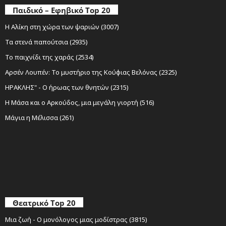
Παιδικό – Εφηβικό Top 20
Η Αλίκη στη χώρα των ψαριών (3007)
Τα στενά παπούτσια (2935)
Το παιχνίδι της χαράς (2534)
Αρσέν Λουπέν: Το μυστήριο της Κούφιας Βελόνας (2325)
ΗΡΑΚΛΗΣ" - Ο ήρωας των θνητών (2315)
Η Μάσα και ο Αρκούδος, μια μεγάλη γιορτή (516)
Μάγια η Μέλισσα (261)
Θεατρικό Top 20
Μια ζωή - Ο μονόλογος μιας μοδίστρας (3815)