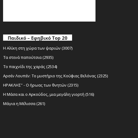
Παιδικό – Εφηβικό Top 20
Η Αλίκη στη χώρα των ψαριών (3007)
Τα στενά παπούτσια (2935)
Το παιχνίδι της χαράς (2534)
Αρσέν Λουπέν: Το μυστήριο της Κούφιας Βελόνας (2325)
ΗΡΑΚΛΗΣ" - Ο ήρωας των θνητών (2315)
Η Μάσα και ο Αρκούδος, μια μεγάλη γιορτή (516)
Μάγια η Μέλισσα (261)