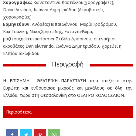
Χορογραφία:
Κωνσταντίνα Καστέλλου(χορογραφίες),
DanielArrando, Ιωάννα Δημητριάδου (Ακροβατικές
χορογραφίες)
Ερμηνεύουν:
ΑνδρέαςΠαπαϊωάννου, ΜαρίαΠροδρόμου,
ΚικήΤσαλίκη, ΝίκοςΧρηστίδης, ΕυτυχίαΨωμά,
μαζίτουςηcircusperformer Στέλλα Δροσινού, οι εναέριοι
ακροβάτες DanielArrando, Ιωάννα Δημητριάδου, χορεύει η
Ελπίδα Ιακωβίδου
Περιγραφή
Η ΕΠΙΣΗΜΗ ΘΕΑΤΡΙΚΗ ΠΑΡΑΣΤΑΣΗ που παίζεται στην
Ευρώπη και ενθουσίασε μικρούς και μεγάλους σε όλη την
Ελλάδα, τώρα στη Θεσσαλονίκη στο ΘΕΑΤΡΟ ΚΟΛΟΣΣΑΙΟΝ.
Περισσότερα