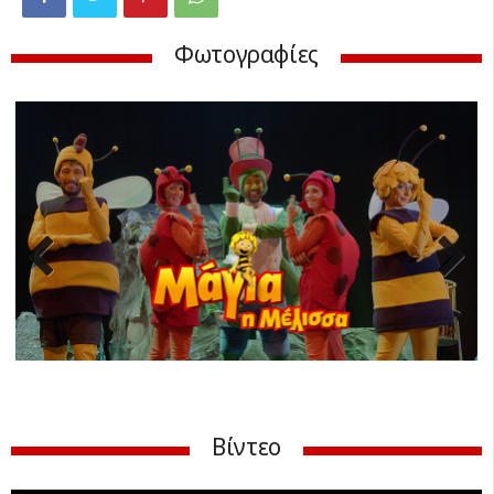
Φωτογραφίες
Previ
Next
ous
Βίντεο