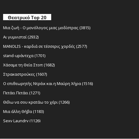
Θεατρικό Top 20
Μια ζωή - Ο μονόλογος μιας μοδίστρας (3815)
Αι γυμνισταί (2932)
MANOLIS - καρδιά σε τέσσερις χορδές (2577)
stand-upάντεχα (1701)
Χάσαμε τη Θεία Στοπ (1682)
Στρακαστρούκες (1607)
Ο επιθεωρητής Ντρέικ και η Μαύρη Χήρα (1516)
Πετάει Πετάει (1271)
Θέλω να σου κρατάω το χέρι (1266)
Μια άλλη Θήβα (1183)
Sexy Laundry (1126)
Νίκος Ξυλούρης Ο αρχάγγελος της Κρήτης (1116)