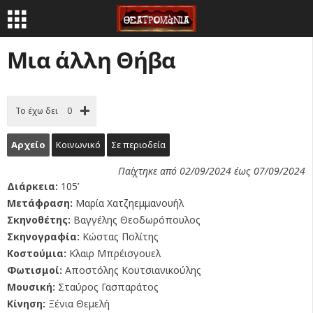
Μια άλλη Θήβα
Το έχω δει
0
Αρχείο
Κοινωνικό
Σε περιοδεία
Παίχτηκε από 02/09/2024 έως 07/09/2024
Διάρκεια:
105’
Μετάφραση:
Μαρία Χατζηεμμανουήλ
Σκηνοθέτης:
Βαγγέλης Θεοδωρόπουλος
Σκηνογραφία:
Κώστας Πολίτης
Κοστούμια:
Κλαιρ Μπρέισγουελ
Φωτισμοί:
Αποστόλης Κουτσιανικούλης
Μουσική:
Σταύρος Γασπαράτος
Κίνηση:
Ξένια Θεμελή