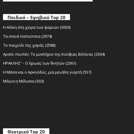
Παιδικό – Εφηβικό Top 20
Η Αλίκη στη χώρα των ψαριών (3050)
Τα στενά παπούτσια (2974)
Το παιχνίδι της χαράς (2586)
Αρσέν Λουπέν: Το μυστήριο της Κούφιας Βελόνας (2364)
ΗΡΑΚΛΗΣ" - Ο ήρωας των θνητών (2361)
Η Μάσα και ο Αρκούδος, μια μεγάλη γιορτή (557)
Μάγια η Μέλισσα (302)
Θεατρικό Top 20