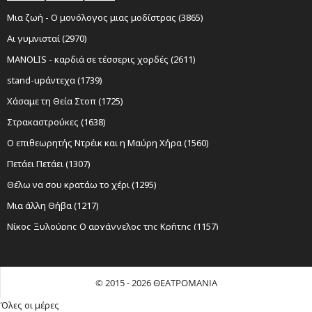
Μια ζωή - Ο μονόλογος μιας μοδίστρας (3865)
Αι γυμνισταί (2970)
MANOLIS - καρδιά σε τέσσερις χορδές (2611)
stand-upάντεχα (1739)
Χάσαμε τη Θεία Στοπ (1725)
Στρακαστρούκες (1638)
Ο επιθεωρητής Ντρέικ και η Μαύρη Χήρα (1560)
Πετάει Πετάει (1307)
Θέλω να σου κρατάω το χέρι (1295)
Μια άλλη Θήβα (1217)
Νίκος Ξυλούρης Ο αρχάγγελος της Κρήτης (1157)
Sexy Laundry (1152)
Ο Σώζων Εαυτόν Σωθήτω (1098)
© 2015 - 2026 ΘΕΑΤΡΟΜΑΝΙΑ
Όχι Άλλο Κάρβουνο (1024)
Όλες οι μέρες
Λυσιστράτη του Αριστοφάνη (1011)