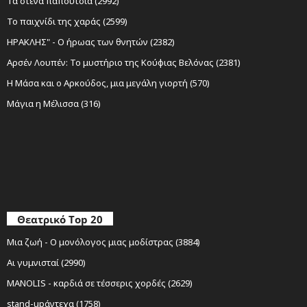
Τα στενά παπούτσια (2992)
Το παιχνίδι της χαράς (2599)
ΗΡΑΚΛΗΣ" - Ο ήρωας των θνητών (2382)
Αρσέν Λουπέν: Το μυστήριο της Κούφιας Βελόνας (2381)
Η Μάσα και ο Αρκούδος, μια μεγάλη γιορτή (570)
Μάγια η Μέλισσα (316)
Θεατρικό Top 20
Μια ζωή - Ο μονόλογος μιας μοδίστρας (3884)
Αι γυμνισταί (2990)
MANOLIS - καρδιά σε τέσσερις χορδές (2629)
stand-upάντεχα (1758)