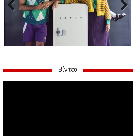
Previ
Next
ous
Βίντεο