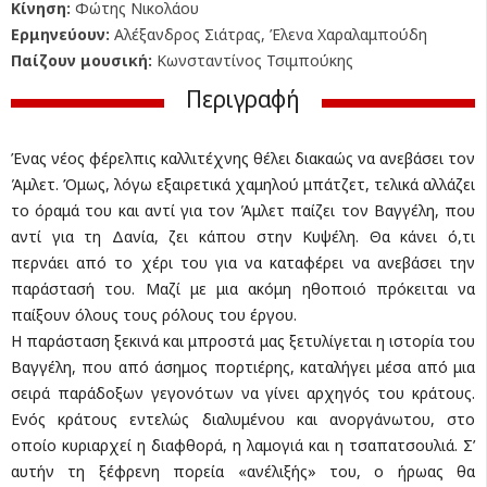
Κίνηση:
Φώτης Νικολάου
Ερμηνεύουν:
Αλέξανδρος Σιάτρας, Έλενα Χαραλαμπούδη
Παίζουν μουσική:
Κωνσταντίνος Τσιμπούκης
Περιγραφή
Ένας νέος φέρελπις καλλιτέχνης θέλει διακαώς να ανεβάσει τον
Άμλετ. Όμως, λόγω εξαιρετικά χαμηλού μπάτζετ, τελικά αλλάζει
το όραμά του και αντί για τον Άμλετ παίζει τον Βαγγέλη, που
αντί για τη Δανία, ζει κάπου στην Κυψέλη. Θα κάνει ό,τι
περνάει από το χέρι του για να καταφέρει να ανεβάσει την
παράστασή του. Μαζί με μια ακόμη ηθοποιό πρόκειται να
παίξουν όλους τους ρόλους του έργου.
Η παράσταση ξεκινά και μπροστά μας ξετυλίγεται η ιστορία του
Βαγγέλη, που από άσημος πορτιέρης, καταλήγει μέσα από μια
σειρά παράδοξων γεγονότων να γίνει αρχηγός του κράτους.
Ενός κράτους εντελώς διαλυμένου και ανοργάνωτου, στο
οποίο κυριαρχεί η διαφθορά, η λαμογιά και η τσαπατσουλιά. Σ’
αυτήν τη ξέφρενη πορεία «ανέλιξής» του, ο ήρωας θα