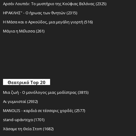
Αρσέν Λουπέν: Το μυστήριο της Κούφιας Βελόνας (2325)
ΗΡΑΚΛΗΣ" - Ο ήρωας των θνητών (2315)
Η Μάσα και ο Αρκούδος, μια μεγάλη γιορτή (516)
Μάγια η Μέλισσα (261)
Θεατρικό Top 20
Μια ζωή - Ο μονόλογος μιας μοδίστρας (3815)
Αι γυμνισταί (2932)
MANOLIS - καρδιά σε τέσσερις χορδές (2577)
stand-upάντεχα (1701)
Χάσαμε τη Θεία Στοπ (1682)