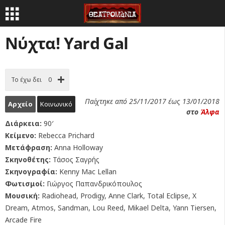
Νύχτα! Yard Gal
Το έχω δει
0
Παίχτηκε από 25/11/2017 έως 13/01/2018
Αρχείο
Κοινωνικό
στο
Άλφα
Διάρκεια:
90′
Κείμενο:
Rebecca Prichard
Μετάφραση:
Anna Holloway
Σκηνοθέτης:
Τάσος Σαγρής
Σκηνογραφία:
Κenny Mac Lellan
Φωτισμοί:
Γιώργος Παπανδρικόπουλος
Μουσική:
Radiohead, Prodigy, Anne Clark, Total Eclipse, X
Dream, Atmos, Sandman, Lou Reed, Μikael Delta, Yann Tiersen,
Αrcade Fire