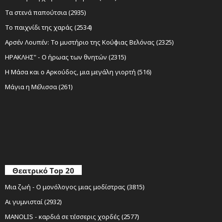
Τα στενά παπούτσια (2935)
Το παιχνίδι της χαράς (2534)
Αρσέν Λουπέν: Το μυστήριο της Κούφιας Βελόνας (2325)
ΗΡΑΚΛΗΣ" - Ο ήρωας των θνητών (2315)
Η Μάσα και ο Αρκούδος, μια μεγάλη γιορτή (516)
Μάγια η Μέλισσα (261)
Θεατρικό Top 20
Μια ζωή - Ο μονόλογος μιας μοδίστρας (3815)
Αι γυμνισταί (2932)
MANOLIS - καρδιά σε τέσσερις χορδές (2577)