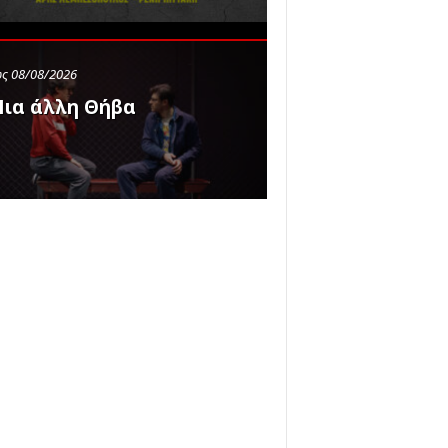
ς 08/08/2026
ια άλλη Θήβα