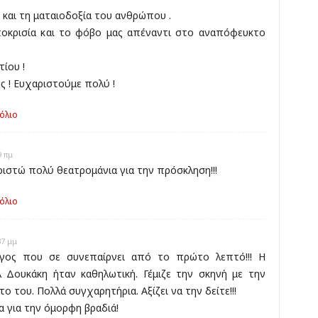
και τη ματαιοδοξία του ανθρώπου .
ποκρισία και το φόβο μας απέναντι στο αναπόφευκτο
ίου !
ς ! Ευχαριστούμε πολύ !
όλιο
9 πμ
ιστώ πολύ θεατρομάνια για την πρόσκληση!!!
όλιο
37 μμ
γος που σε συνεπαίρνει από το πρώτο λεπτό!!! Η
λ Δουκάκη ήταν καθηλωτική. Γέμιζε την σκηνή με την
ο του. Πολλά συγχαρητήρια. Αξίζει να την δείτε!!!
 για την όμορφη βραδιά!