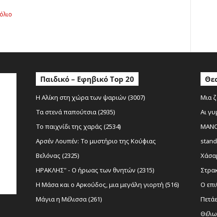
όλιο
Παιδικό – Εφηβικό Top 20
Θεα
Η Αλίκη στη χώρα των ψαριών (3007)
Μια ζ
Τα στενά παπούτσια (2935)
Αι γυ
Το παιχνίδι της χαράς (2534)
MANOL
Αρσέν Λουπέν: Το μυστήριο της Κούφιας
stand
Βελόνας (2325)
Χάσαμ
ΗΡΑΚΛΗΣ" - Ο ήρωας των θνητών (2315)
Στρακ
Η Μάσα και ο Αρκούδος, μια μεγάλη γιορτή (516)
Ο επι
Μάγια η Μέλισσα (261)
Πετάε
Θέλω 