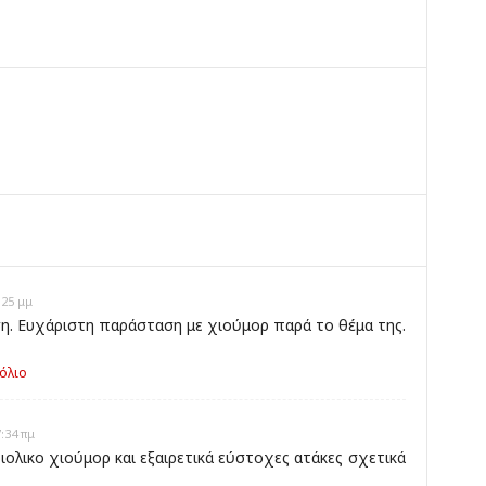
ο
:25 μμ
η. Ευχάριστη παράσταση με χιούμορ παρά το θέμα της.
όλιο
:34 πμ
ολικο χιούμορ και εξαιρετικά εύστοχες ατάκες σχετικά