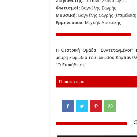
Σκηνοθέτης:
Τατιάνα Σκανάτοβιτς
Φωτισμοί:
Βαγγέλης Σαγρής
Μουσική:
Βαγγέλης Σαγρής (επιμέλεια)
Ερμηνεύουν:
Μιχαήλ Δουκάκης
Η Θεατρική Ομάδα "Συντεταγμένοι" 
μαύρη κωμωδία του Ιάκωβου Καμπανέλ
"Ο Επικήδειος"
Περισσότερα