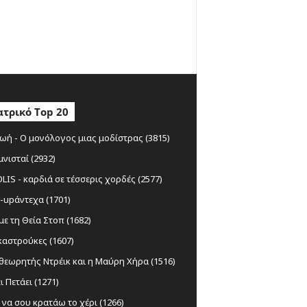
τρικό Top 20
ωή - Ο μονόλογος μιας μοδίστρας (3815)
μνισταί (2932)
IS - καρδιά σε τέσσερις χορδές (2577)
-upάντεχα (1701)
ε τη Θεία Στοπ (1682)
αστρούκες (1607)
θεωρητής Ντρέικ και η Μαύρη Χήρα (1516)
ι Πετάει (1271)
να σου κρατάω το χέρι (1266)