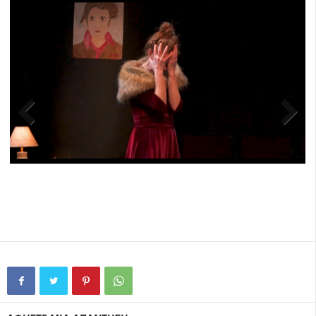
Previ
Next
ous