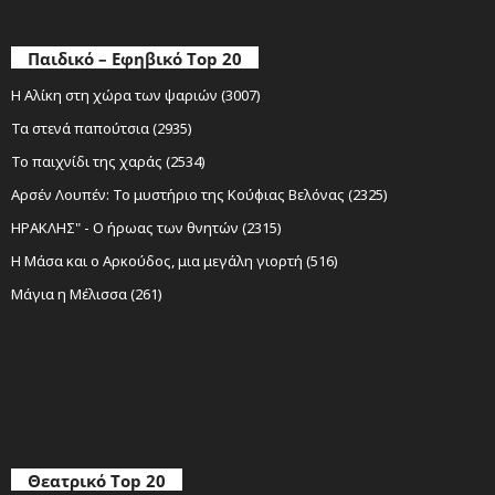
Παιδικό – Εφηβικό Top 20
Η Αλίκη στη χώρα των ψαριών (3007)
Τα στενά παπούτσια (2935)
Το παιχνίδι της χαράς (2534)
Αρσέν Λουπέν: Το μυστήριο της Κούφιας Βελόνας (2325)
ΗΡΑΚΛΗΣ" - Ο ήρωας των θνητών (2315)
Η Μάσα και ο Αρκούδος, μια μεγάλη γιορτή (516)
Μάγια η Μέλισσα (261)
Θεατρικό Top 20