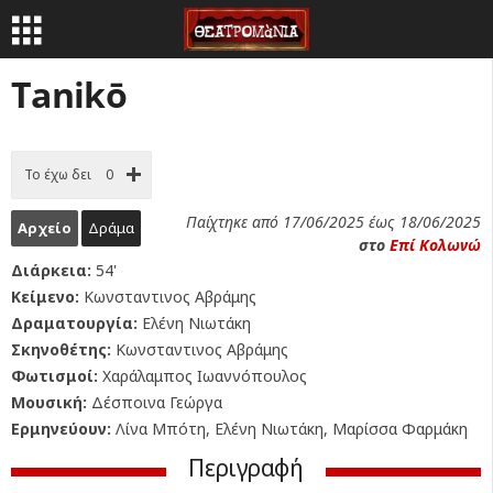
Tanikō
Το έχω δει
0
Παίχτηκε από 17/06/2025 έως 18/06/2025
Αρχείο
Δράμα
στο
Επί Κολωνώ
Διάρκεια:
54'
Κείμενο:
Κωνσταντινος Αβράμης
Δραματουργία:
Ελένη Νιωτάκη
Σκηνοθέτης:
Κωνσταντινος Αβράμης
Φωτισμοί:
Χαράλαμπος Ιωαννόπουλος
Μουσική:
Δέσποινα Γεώργα
Ερμηνεύουν:
Λίνα Μπότη, Ελένη Νιωτάκη, Μαρίσσα Φαρμάκη
Περιγραφή