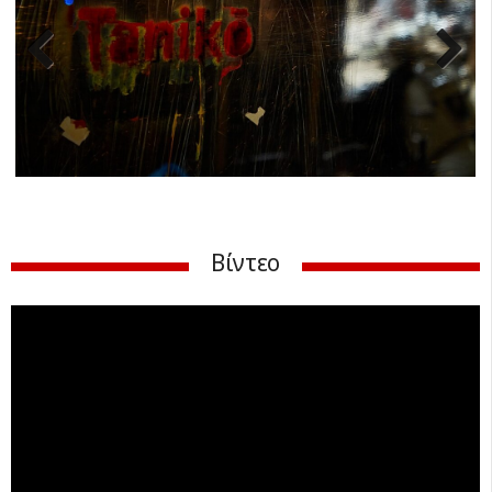
Previ
Next
ous
Βίντεο