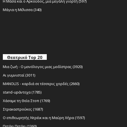
Η Μάσα και ο Αρκούδος, μια μεγάλη γιορτή (597)
Μάγια η Μέλισσα (340)
Θεατρικό Top 20
Μια ζωή - Ο μονόλογος μιας μοδίστρας (3920)
Αι γυμνισταί (3011)
MANOLIS - καρδιά σε τέσσερις χορδές (2660)
stand-upάντεχα (1785)
Χάσαμε τη Θεία Στοπ (1769)
Στρακαστρούκες (1687)
Ο επιθεωρητής Ντρέικ και η Μαύρη Χήρα (1597)
Πετάει Πετάει (1360)