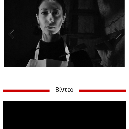
Previ
Next
ous
Βίντεο