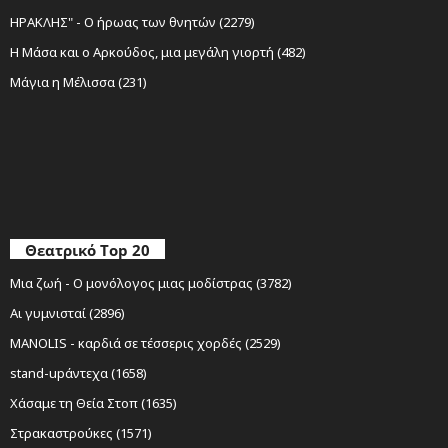
ΗΡΑΚΛΗΣ" - Ο ήρωας των θνητών (2279)
Η Μάσα και ο Αρκούδος, μια μεγάλη γιορτή (482)
Μάγια η Μέλισσα (231)
Θεατρικό Top 20
Μια ζωή - Ο μονόλογος μιας μοδίστρας (3782)
Αι γυμνισταί (2896)
MANOLIS - καρδιά σε τέσσερις χορδές (2529)
stand-upάντεχα (1658)
Χάσαμε τη Θεία Στοπ (1635)
Στρακαστρούκες (1571)