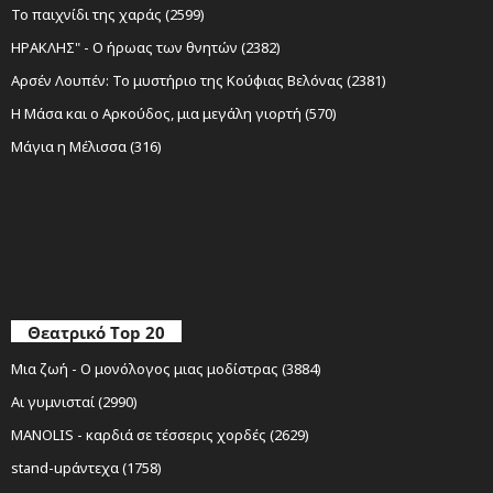
Το παιχνίδι της χαράς (2599)
ΗΡΑΚΛΗΣ" - Ο ήρωας των θνητών (2382)
Αρσέν Λουπέν: Το μυστήριο της Κούφιας Βελόνας (2381)
Η Μάσα και ο Αρκούδος, μια μεγάλη γιορτή (570)
Μάγια η Μέλισσα (316)
Θεατρικό Top 20
Μια ζωή - Ο μονόλογος μιας μοδίστρας (3884)
Αι γυμνισταί (2990)
MANOLIS - καρδιά σε τέσσερις χορδές (2629)
stand-upάντεχα (1758)