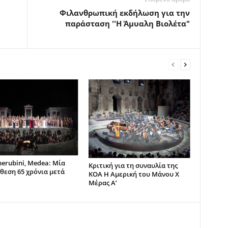
Φιλανθρωπική εκδήλωση για την
παράσταση ''Η Άμυαλη Βιολέτα"
herubini, Medea: Μία
Κριτική για τη συναυλία της
θεση 65 χρόνια μετά
ΚΟΑ Η Αμερική του Μάνου Χ
Μέρας Α’