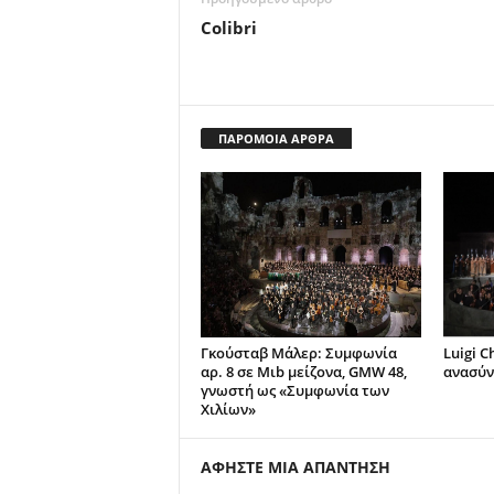
Colibri
ΠΑΡΟΜΟΙΑ ΑΡΘΡΑ
Γκούσταβ Μάλερ: Συμφωνία
Luigi C
αρ. 8 σε Μιb μείζονα, GMW 48,
ανασύν
γνωστή ως «Συμφωνία των
Χιλίων»
ΑΦΗΣΤΕ ΜΙΑ ΑΠΑΝΤΗΣΗ