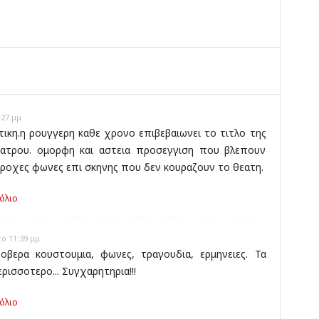
ο
:27 μμ
τικη.η ρουγγερη καθε χρονο επιβεβαιωνει το τιτλο της
εατρου. ομορφη και αστεια προσεγγιση που βλεπουν
περοχες φωνες επι σκηνης που δεν κουραζουν το θεατη.
όλιο
ο 11:39 μμ
οβερα κουστουμια, φωνες, τραγουδια, ερμηνειες. Τα
ρισσοτερο... Συγχαρητηρια!!!
όλιο