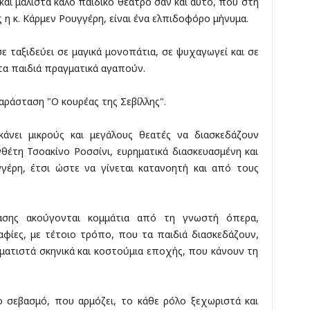
αι μάλιστα καλό παιδικό θέατρο σαν και αυτό, που στη
 η κ. Κάρμεν Ρουγγέρη, είναι ένα ελπιδοφόρο μήνυμα.
ε ταξιδεύει σε μαγικά μονοπάτια, σε ψυχαγωγεί και σε
τα παιδιά πραγματικά αγαπούν.
παράσταση "Ο κουρέας της Σεβίλλης".
άνει μικρούς και μεγάλους θεατές να διασκεδάζουν
θέτη Τσοακίνο Ροσσίνι, ευρηματικά διασκευασμένη και
έρη, έτσι ώστε να γίνεται κατανοητή και από τους
ασης ακούγονται κομμάτια από τη γνωστή όπερα,
ίες, με τέτοιο τρόπο, που τα παιδιά διασκεδάζουν,
ατιστά σκηνικά και κοστούμια εποχής, που κάνουν τη
ο σεβασμό, που αρμόζει, το κάθε ρόλο ξεχωριστά και