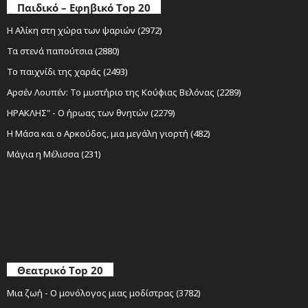
Παιδικό – Εφηβικό Top 20
Η Αλίκη στη χώρα των ψαριών (2972)
Τα στενά παπούτσια (2880)
Το παιχνίδι της χαράς (2493)
Αρσέν Λουπέν: Το μυστήριο της Κούφιας Βελόνας (2289)
ΗΡΑΚΛΗΣ" - Ο ήρωας των θνητών (2279)
Η Μάσα και ο Αρκούδος, μια μεγάλη γιορτή (482)
Μάγια η Μέλισσα (231)
Θεατρικό Top 20
Μια ζωή - Ο μονόλογος μιας μοδίστρας (3782)