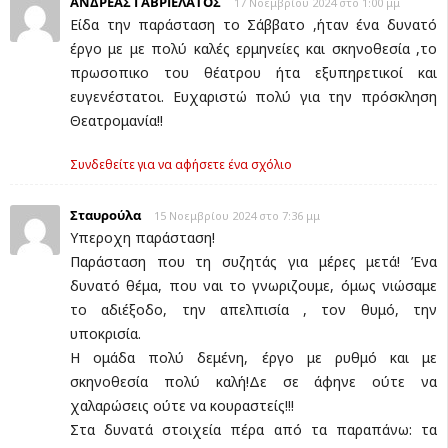
ΑΝΔΡΕΑΣ ΓΑΒΡΙΕΛΑΤΟΣ
17 Νοεμβρίου 2024 στο 1:00 μμ
Είδα την παράσταση το Σάββατο ,ήταν ένα δυνατό
έργο με με πολύ καλές ερμηνείες και σκηνοθεσία ,το
πρωσοπικο του θέατρου ήτα εξυπηρετικοί και
ευγενέστατοι. Ευχαριστώ πολύ για την πρόσκληση
Θεατρομανία!!
Συνδεθείτε για να αφήσετε ένα σχόλιο
Σταυρούλα
15 Νοεμβρίου 2024 στο 7:36 μμ
Υπεροχη παράσταση!
Παράσταση που τη συζητάς για μέρες μετά! Ένα
δυνατό θέμα, που ναι το γνωριζουμε, όμως νιώσαμε
το αδιέξοδο, την απελπισία , τον θυμό, την
υποκρισία.
Η ομάδα πολύ δεμένη, έργο με ρυθμό και με
σκηνοθεσία πολύ καλή!Δε σε άφηνε ούτε να
χαλαρώσεις ούτε να κουραστείς!!!
Στα δυνατά στοιχεία πέρα από τα παραπάνω: τα