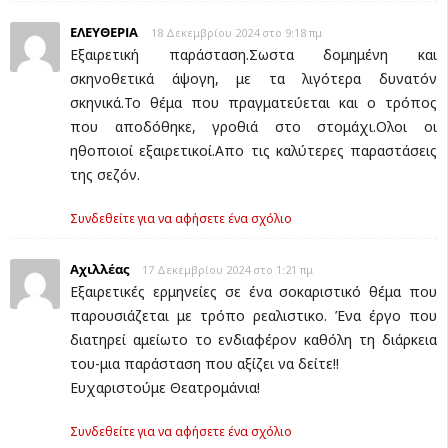
ΕΛΕΥΘΕΡΙΑ
18 Δεκεμβρίου 2024 στο 9:18 πμ
Εξαιρετική παράσταση.Σωστα δομημένη και
σκηνοθετικά άψογη, με τα λιγότερα δυνατόν
σκηνικά.Το θέμα που πραγματεύεται και ο τρόπος
που αποδόθηκε, γροθιά στο στομάχι.Ολοι οι
ηθοποιοί εξαιρετικοί.Απο τις καλύτερες παραστάσεις
της σεζόν.
Συνδεθείτε για να αφήσετε ένα σχόλιο
Αχιλλέας
17 Δεκεμβρίου 2024 στο 1:21 πμ
Εξαιρετικές ερμηνείες σε ένα σοκαριστικό θέμα που
παρουσιάζεται με τρόπο ρεαλιστικο. Ένα έργο που
διατηρεί αμείωτο το ενδιαφέρον καθόλη τη διάρκεια
του-μια παράσταση που αξίζει να δείτε!!
Ευχαριστούμε Θεατρομάνια!
Συνδεθείτε για να αφήσετε ένα σχόλιο