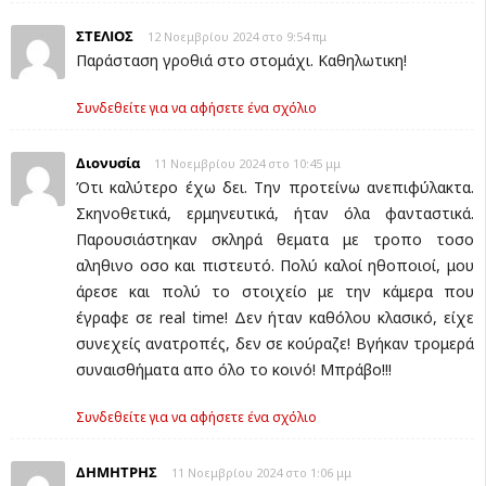
ΣΤΕΛΙΟΣ
12 Νοεμβρίου 2024 στο 9:54 πμ
Παράσταση γροθιά στο στομάχι. Καθηλωτικη!
Συνδεθείτε για να αφήσετε ένα σχόλιο
Διονυσία
11 Νοεμβρίου 2024 στο 10:45 μμ
Ότι καλύτερο έχω δει. Την προτείνω ανεπιφύλακτα.
Σκηνοθετικά, ερμηνευτικά, ήταν όλα φανταστικά.
Παρουσιάστηκαν σκληρά θεματα με τροπο τοσο
αληθινο οσο και πιστευτό. Πολύ καλοί ηθοποιοί, μου
άρεσε και πολύ το στοιχείο με την κάμερα που
έγραφε σε real time! Δεν ήταν καθόλου κλασικό, είχε
συνεχείς ανατροπές, δεν σε κούραζε! Βγήκαν τρομερά
συναισθήματα απο όλο το κοινό! Μπράβο!!!
Συνδεθείτε για να αφήσετε ένα σχόλιο
ΔΗΜΗΤΡΗΣ
11 Νοεμβρίου 2024 στο 1:06 μμ