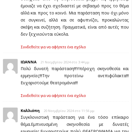
έμοιαζε να έχει σχεδιαστεί με σεβασμό προς το θέμα
αλλά και προς το κοινό. Μια παράσταση που όχι μόνο
σε συγκινεί, αλλά και σε αφυπνίζει, προκαλώντας
σκέψη και συζήτηση. Πραγματικά, είναι από αυτές που
δεν ξεχνιούνται εύκολα.
Συνδεθείτε για να αφήσετε ένα σχόλιο
ΙΩΑΝΝΑ
21 Νοεμβρίου 2024 στο 3:44 μμ
Πολύ δυνατή παράσταση!!!Υπέροχη σκηνοθεσία και
ερμηνείες!!!Την προτείνω ανεπιφύλακτα!!!
Ευχαριστούμε θεατρομάνια!!!
Συνδεθείτε για να αφήσετε ένα σχόλιο
Καλλιόπη
20 Νοεμβρίου 2024 στο 11:56 μμ
Συγκλονιστική παράσταση για ένα τόσο επίκαιρο
θέμα.Εμπνευσμένη σκηνοθεσία με δυνατές
ερμηνείες.Ευχαριστούμε πολύ ΘΕΑΤΡΟΜΑΝΙΑ για την