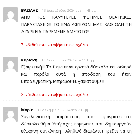
ΒΑΣΙΛΗΣ
16 Δεκεμβρίου 2024 στο 11:41 μμ
ΑΠΟ ΤΟΣ ΚΑΛΎΤΕΡΕΣ ΦΕΤΙΝΈΣ ΘΕΑΤΡΙΚΕΣ
ΠΑΡΑΣΤΑΣΕΙΣ!! ΤΟ ΕΝΔΙΑΦΈΡΟΝ ΜΑΣ ΚΑΘ ΟΛΗ ΤΗ
ΔΙΆΡΚΕΙΑ ΠΑΡΕΜΕΝΕ ΑΜΕΊΩΤΟ!!
Συνδεθείτε για να αφήσετε ένα σχόλιο
Κυριακη
16 Δεκεμβρίου 2024 στο 11:11 μμ
Εξαιρετική!!! Το θέμα είναι αρκετά δύσκολο και σκληρό
και παρόλα αυτά η απόδοση του ήταν
υποδειγματικη..Μπράβο!!!Ευχαριστούμε!!!
Συνδεθείτε για να αφήσετε ένα σχόλιο
Μαρία
12 Δεκεμβρίου 2024 στο 7:15 μμ
Συγκλονιστική παράσταση που πραγματεύεται
δύσκολο θέμα. Υπέροχες ερμηνείες που δημιουργούν
ειλικρινή συγκίνηση . Αληθινό διαμάντι ! Τρέξτε να τη