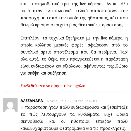
και το σκηνοθετικό τρικ της live κάμερας. Αν και όλα
αυτά ήταν εντυπωσιακά, τελικά αποσπούσαν την
προσοχή μου από την ουσία της ηθοποιίας, κάτι που
θεωρώ κρίσιμο στοιχείο μιας θεατρικής παράστασης.
Επιπλέον, τα τεχνικά ζητήματα με την live κάμερα, η
οποία κόλλησε μερικές φορές, αφαίρεσαν από το
συνολικό άρτιο αποτέλεσμα που θα περίμενα. Παρ'
όλα αυτά, το θέμα που πραγματεύεται η παράσταση
είναι ενδιαφέρον και αξιόλογο, αφήνοντας περιθώριο
για σκέψη και συζήτηση.
Συνδεθείτε για να αφήσετε ένα σχόλιο
ΑΛΕΞΑΝΔΡΑ
6 Δεκεμβρίου 2024 στο 12:49 πμ
Η παράσταση ήταν πολύ ενδιαφέρουσα και ξεσκέπαζε
το πώς λειτουργουν τα κυκλώματα. Ειχε ωραια
σκηνοθεσία και οι ηθοποιοι έπαιζαν πολύ
καλά.Ευχαριστούμε Θεατρομανία για τις προσκλήσεις.