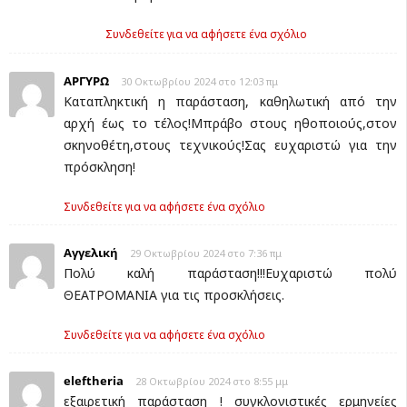
Συνδεθείτε για να αφήσετε ένα σχόλιο
ΑΡΓΥΡΩ
30 Οκτωβρίου 2024 στο 12:03 πμ
Καταπληκτική η παράσταση, καθηλωτική από την
αρχή έως το τέλος!Μπράβο στους ηθοποιούς,στον
σκηνοθέτη,στους τεχνικούς!Σας ευχαριστώ για την
πρόσκληση!
Συνδεθείτε για να αφήσετε ένα σχόλιο
Αγγελική
29 Οκτωβρίου 2024 στο 7:36 πμ
Πολύ καλή παράσταση!!!Ευχαριστώ πολύ
ΘΕΑΤΡΟΜΑΝΙΑ για τις προσκλήσεις.
Συνδεθείτε για να αφήσετε ένα σχόλιο
eleftheria
28 Οκτωβρίου 2024 στο 8:55 μμ
εξαιρετική παράσταση ! συγκλονιστικές ερμηνείες