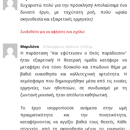
Ευχαριστώ πολύ για την πρόσκληση! Απολαύσαμε ένα
δυνατό έργο, με ταχύτατη ροή, πολύ ωραία
σκηνοθεσία και εξαιρετικές ερμηνείες!
Συνδεθείτε για να αφήσετε ένα σχόλιο
Μαριλένα
23 Νοεμβρίου 2024 στο 12:09 πμ
Η παράσταση "Και εφύτευσεν ο Θεός παράδεισον"
ήταν εξαιρετική! Η θεατρική ομάδα κατάφερε να
μεταφέρει ένα τόσο δύσκολο και επώδυνο θέμα με
βαθιά ευαισθησία και καλλιτεχνική αρτιότητα. Η
ατμόσφαιρα που δημιουργήθηκε μέσα από τις ενιαίες
ερμηνείες των ηθοποιών, σε συνδυασμό με τη
ζωντανή μουσική, ήταν απόλυτα καθηλωτική.
Το έργο ισορροπούσε ανάμεσα στην ωμή
πραγματικότητα και την ποιητικότητα,
καταφέρνοντας να αγγίξει βαθιά τους θεατές. Κάθε
στοιχείο, από τη σκηνοθεσία μέχρι τις ερμηνείες,