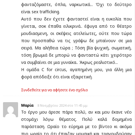
φανταζόμαστε, όπλα, ναρκωτικά... Όχι το δεύτερο
είναι sex trafficking.
Αυτό που δεν έχετε φανταστεί είναι η ευκολία που
γίνεται, σοκ έπαθα ειλικρινά.. έφυγα από το θέατρο
μουδιασμενη, οι σκέψεις ατελείωτες, ούτε που τώρα
που προσπαθώ να τις γράψω δε μπαίνουν σε μια
σειρά. Μα αλήθεια τώρα ; Τόση βία ψυχική, σωματική,
τόση βρωμιά δε μπορώ να φανταστώ κάτι χειρότερο
να συμβαίνει σε μια γυναίκα.. Άκρως ρεαλιστικό...
Η ομάδα C for circus, αγαπημένη μου, για άλλη μια
φορά απόδειξε ότι είναι εξαιρετική.
Συνδεθείτε για να αφήσετε ένα σχόλιο
Μαρία
8 Νοεμβρίου 2024 στο 11:45 μμ
Το έργο μου άρεσε πάρα πολύ, αν και μου έκανε νέο
στομάχι λόγω θέματος. Πολύ καλά δομημένα
παράσταση. Ωραίο το εύρημα με το βίντεο κι ακόμα
πιο ωραίο το ότι έπαιζαν μουσική και τραγουδούσαν