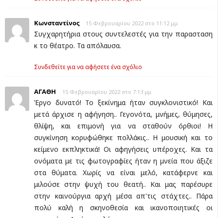
Κωνσταντίνος
15 Φεβρουαρίου 2022 στο 11:12 μμ
Συγχαρητήρια στους συντελεστές για την παρασταση
κ το θέατρο. Τα απόλαυσα.
Συνδεθείτε για να αφήσετε ένα σχόλιο
ΑΓΑΘΗ
15 Φεβρουαρίου 2022 στο 7:13 μμ
Έργο δυνατό! Το ξεκίνημα ήταν συγκλονιστικό! Και
μετά άρχισε η αφήγηση.. Γεγονότα, μνήμες, θύμησες,
θλίψη, και επιμονή για να σταθούν όρθιοι! Η
συγκίνηση κορυφώθηκε πολλάκις.. Η μουσική και το
κείμενο εκπληκτικά! Οι αφηγήσεις υπέροχες. Και τα
ονόματα με τις φωτογραφίες ήταν η μνεία που άξιζε
στα θύματα. Χωρίς να είναι μελό, κατάφερνε και
μιλούσε στην ψυχή του θεατή.. Και μας παρέσυρε
στην καινούργια αρχή μέσα απ'τις στάχτες.. Πάρα
πολύ καλή η σκηνοθεσία και ικανοποιητικές οι