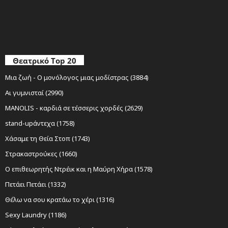
Θεατρικό Top 20
Μια ζωή - Ο μονόλογος μιας μοδίστρας (3884)
Αι γυμνισταί (2990)
MANOLIS - καρδιά σε τέσσερις χορδές (2629)
stand-upάντεχα (1758)
Χάσαμε τη Θεία Στοπ (1743)
Στρακαστρούκες (1660)
Ο επιθεωρητής Ντρέικ και η Μαύρη Χήρα (1578)
Πετάει Πετάει (1332)
Θέλω να σου κρατάω το χέρι (1316)
Sexy Laundry (1186)