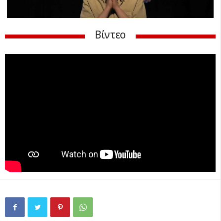
Βίντεο