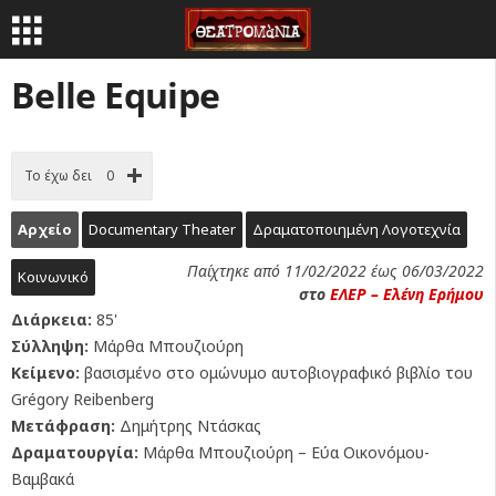
Βelle Εquipe
Το έχω δει
0
Αρχείο
Documentary Theater
Δραματοποιημένη Λογοτεχνία
Παίχτηκε από 11/02/2022 έως 06/03/2022
Κοινωνικό
στο
ΕΛΕΡ – Ελένη Ερήμου
Διάρκεια:
85'
Σύλληψη:
Μάρθα Μπουζιούρη
Κείμενο:
βασισμένο στο ομώνυμο αυτοβιογραφικό βιβλίο του
Grégory Reibenberg
Μετάφραση:
Δημήτρης Ντάσκας
Δραματουργία:
Μάρθα Μπουζιούρη – Εύα Οικονόμου-
Βαμβακά