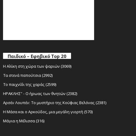
Παιδικό – Εφηβικό Top 20
Η Αλίκη στη χώρα των ψαριών (3069)
Τα στενά παπούτσια (2992)
Το παιχνίδι της χαράς (2599)
ΗΡΑΚΛΗΣ" - Ο ήρωας των θνητών (2382)
Αρσέν Λουπέν: Το μυστήριο της Κούφιας Βελόνας (2381)
Η Μάσα και ο Αρκούδος, μια μεγάλη γιορτή (570)
Μάγια η Μέλισσα (316)